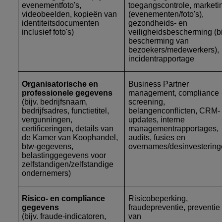
evenementfoto's,
toegangscontrole, marketi
videobeelden, kopieën van
(evenementen/foto's),
identiteitsdocumenten
gezondheids- en
inclusief foto's)
veiligheidsbescherming (bi
bescherming van
bezoekers/medewerkers),
incidentrapportage
Organisatorische en
Business Partner
professionele gegevens
management, compliance
(bijv. bedrijfsnaam,
screening,
bedrijfsadres, functietitel,
belangenconflicten, CRM-
vergunningen,
updates, interne
certificeringen, details van
managementrapportages,
de Kamer van Koophandel,
audits, fusies en
btw-gegevens,
overnames/desinvesterin
belastinggegevens voor
zelfstandigen/zelfstandige
ondernemers)
Risico- en compliance
Risicobeperking,
gegevens
fraudepreventie, preventie
(bijv. fraude-indicatoren,
van