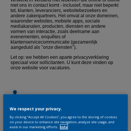
met ons in contact komt - inclusief, maar niet beperkt
tot, klanten, leveranciers, websitebezoekers en
andere zakenpartners. Het omvat al onze domeinen,
waaronder websites, mobiele apps, sociale
mediakanalen, producten, diensten en andere
vormen van interactie, zoals deelname aan
evenementen, enquêtes of
klantenservicecommunicatie (gezamenlijk
aangeduid als "onze diensten").
Let op: we hebben een aparte privacyverklaring
speciaal voor sollicitanten. U kunt deze vinden op
onze website voor vacatures
.
Wat zijn persoonsgegevens?
We respect your privacy.
"Persoonsgegevens" betekent alle informatie die
By clicking “Accept All Cookies”, you agree to the storing of cookies
betrekking heeft op u als individu en u direct of
on your device to enhance site navigation, analyze site usage, and
indirect kan identificeren. Dit kunnen voor de hand
assist in our marketing efforts.
Info
liggende details zijn zoals uw naam,