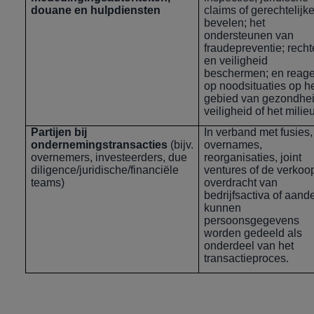
douane en hulpdiensten
claims of gerechtelijk
bevelen; het
ondersteunen van
fraudepreventie; rech
en veiligheid
beschermen; en reag
op noodsituaties op h
gebied van gezondhei
veiligheid of het milieu
Partijen bij
In verband met fusies,
ondernemingstransacties
(bijv.
overnames,
overnemers, investeerders, due
reorganisaties, joint
diligence/juridische/financiële
ventures of de verkoop
teams)
overdracht van
bedrijfsactiva of aand
kunnen
persoonsgegevens
worden gedeeld als
onderdeel van het
transactieproces.