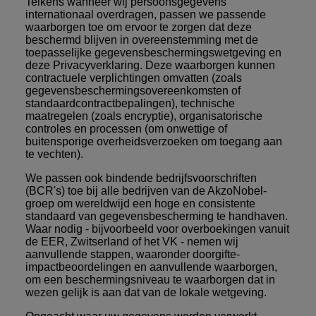
Telkens wanneer wij persoonsgegevens
internationaal overdragen, passen we passende
waarborgen toe om ervoor te zorgen dat deze
beschermd blijven in overeenstemming met de
toepasselijke gegevensbeschermingswetgeving en
deze Privacyverklaring. Deze waarborgen kunnen
contractuele verplichtingen omvatten (zoals
gegevensbeschermingsovereenkomsten of
standaardcontractbepalingen), technische
maatregelen (zoals encryptie), organisatorische
controles en processen (om onwettige of
buitensporige overheidsverzoeken om toegang aan
te vechten).
We passen ook
bindende bedrijfsvoorschriften
(BCR's) toe
bij alle bedrijven van de AkzoNobel-
groep om wereldwijd een hoge en consistente
standaard van gegevensbescherming te handhaven.
Waar nodig - bijvoorbeeld voor overboekingen vanuit
de EER, Zwitserland of het VK - nemen wij
aanvullende stappen, waaronder doorgifte-
impactbeoordelingen en aanvullende waarborgen,
om een beschermingsniveau te waarborgen dat in
wezen gelijk is aan dat van de lokale wetgeving.