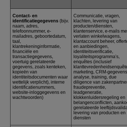
Contact- en
Communicatie, vragen,
identificatiegegevens
(bijv.
klachten, levering van
naam, adres,
producten/diensten,
telefoonnummer, e-
klantenservice, e-mails me
mailadres, geboortedatum,
verlaten winkelwagens,
taal,
klantaccount beheer, offer
klantrekeninginformatie,
en aanbiedingen,
financiële en
identiteitsverificatie,
transactiegegevens,
loyaliteitsprogramma's,
voertuig gerelateerde
enquêtes (inclusief
gegevens, zoals kenteken,
klanttevredenheidsenquête
kopieën van
marketing, CRM-gegevens
identiteitsdocumenten waar
analyse, training, due
wettelijk verplicht), interne
diligence van zakenpartne
identificatienummers,
fraudepreventie,
website-inloggegevens en
leadgeneratie,
wachtwoorden)
klokkenluidersregeling en
belangenconflicten, aank
gerelateerde leeftijdsvalida
levering van producten en
diensten