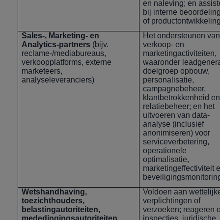
en naleving; en assis
bij interne beoordelin
of productontwikkeling
Sales-, Marketing- en
Het ondersteunen van
Analytics-partners
(bijv.
verkoop- en
reclame-/mediabureaus,
marketingactiviteiten,
verkoopplatforms, externe
waaronder leadgenera
marketeers,
doelgroep opbouw,
analyseleveranciers)
personalisatie,
campagnebeheer,
klantbetrokkenheid en
relatiebeheer; en het
uitvoeren van data-
analyse (inclusief
anonimiseren) voor
serviceverbetering,
operationele
optimalisatie,
marketingeffectiviteit 
beveiligingsmonitorin
Wetshandhaving,
Voldoen aan wettelijk
toezichthouders,
verplichtingen of
belastingautoriteiten,
verzoeken; reageren 
mededingingsautoriteiten,
inspecties, juridische