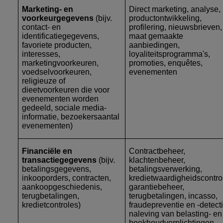
Marketing- en
Direct marketing, analyse,
voorkeurgegevens
(bijv.
productontwikkeling,
contact- en
profilering, nieuwsbrieven,
identificatiegegevens,
maat gemaakte
favoriete producten,
aanbiedingen,
interesses,
loyaliteitsprogramma's,
marketingvoorkeuren,
promoties, enquêtes,
voedselvoorkeuren,
evenementen
religieuze of
dieetvoorkeuren die voor
evenementen worden
gedeeld, sociale media-
informatie, bezoekersaantal
evenementen)
Financiële en
Contractbeheer,
transactiegegevens
(bijv.
klachtenbeheer,
betalingsgegevens,
betalingsverwerking,
inkooporders, contracten,
kredietwaardigheidscontro
aankoopgeschiedenis,
garantiebeheer,
terugbetalingen,
terugbetalingen, incasso,
kredietcontroles)
fraudepreventie en -detecti
naleving van belasting- en
boekhoudverplichtingen