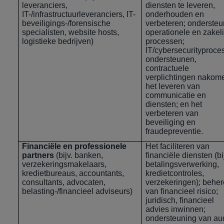
leveranciers,
diensten te leveren,
IT-/infrastructuurleveranciers, IT-
onderhouden en
beveiligings-/forensische
verbeteren; onderste
specialisten, website hosts,
operationele en zakeli
logistieke bedrijven)
processen;
IT/cybersecurityproce
ondersteunen,
contractuele
verplichtingen nakom
het leveren van
communicatie en
diensten; en het
verbeteren van
beveiliging en
fraudepreventie.
Financiële en professionele
Het faciliteren van
partners
(bijv. banken,
financiële diensten (bi
verzekeringsmakelaars,
betalingsverwerking,
kredietbureaus, accountants,
kredietcontroles,
consultants, advocaten,
verzekeringen); behe
belasting-/financieel adviseurs)
van financieel risico;
juridisch, financieel
advies inwinnen;
ondersteuning van aud