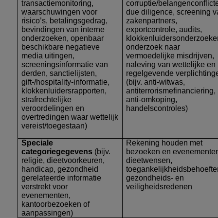
transactiemonitoring,
corruptie/belangenconflict
waarschuwingen voor
due diligence, screening 
risico’s, betalingsgedrag,
zakenpartners,
bevindingen van interne
exportcontrole, audits,
onderzoeken, openbaar
klokkenluidersonderzoeke
beschikbare negatieve
onderzoek naar
media uitingen,
vermoedelijke misdrijven,
screeningsinformatie van
naleving van wettelijke en
derden, sanctielijsten,
regelgevende verplichting
gift-/hospitality-informatie,
(bijv. anti-witwas,
klokkenluidersrapporten,
antiterrorismefinanciering,
strafrechtelijke
anti-omkoping,
veroordelingen en
handelscontroles)
overtredingen waar wettelijk
vereist/toegestaan)
Speciale
Rekening houden met
categoriegegevens
(bijv.
bezoeken en evenementen
religie, dieetvoorkeuren,
dieetwensen,
handicap, gezondheid
toegankelijkheidsbehoefte
gerelateerde informatie
gezondheids- en
verstrekt voor
veiligheidsredenen
evenementen,
kantoorbezoeken of
aanpassingen)